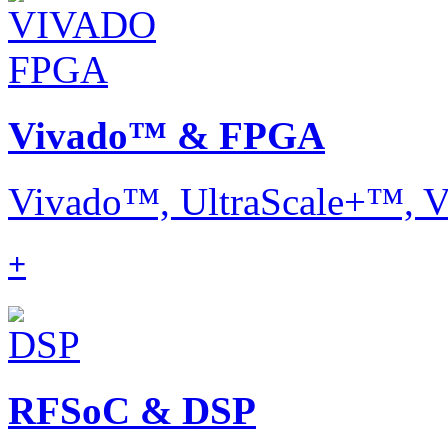
Vivado™ & FPGA
Vivado™, UltraScale+™, V
+
RFSoC & DSP