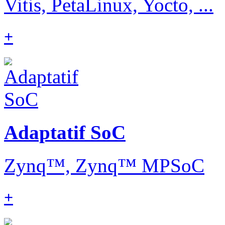
Vitis, PetaLinux, Yocto, ...
+
Adaptatif SoC
Zynq™, Zynq™ MPSoC
+