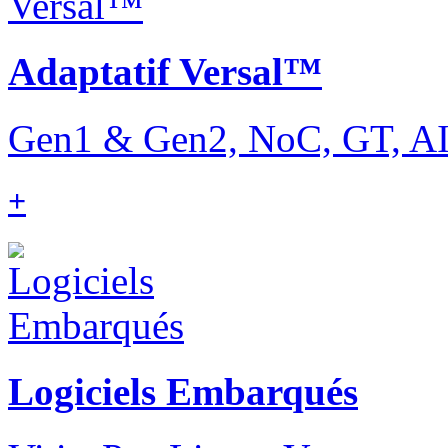
Adaptatif Versal™
Gen1 & Gen2, NoC, GT, AI 
+
Logiciels Embarqués