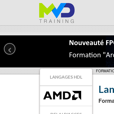
‹
FORMATI
LANGAGES HDL
La
Forma