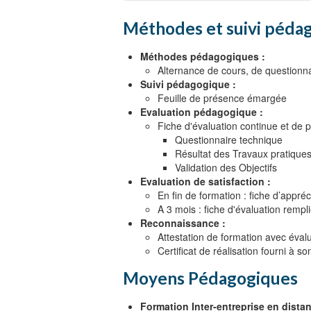
Généricité et paramétrage automatiq
Objectif 5
Attributs prédéfinis utiles en synthè
Méthodes et suivi pédag
Fonctions et procédures
Instructions VHDL spécifiques à la s
Définition de packages et librairies
Ecriture de modèles de composants d
Méthodes pédagogiques :
Utilisation de modèles et packages d
Objectif 4
Alternance de cours, de questionna
Ecriture et lecture de fichiers ASCII
Suivi pédagogique :
Conception synchrone
Génération de messages d'informat
Feuille de présence émargée
Analyse statique de timing
Evaluation pédagogique :
Outils d'implémentation et de mise a
Fiche d'évaluation continue et de p
Questionnaire technique
Résultat des Travaux pratique
Validation des Objectifs
Evaluation de satisfaction :
En fin de formation : fiche d’appréc
A 3 mois : fiche d'évaluation rempli
Reconnaissance :
Attestation de formation avec évalu
Certificat de réalisation fourni à 
Moyens Pédagogiques
Formation Inter-entreprise en distan