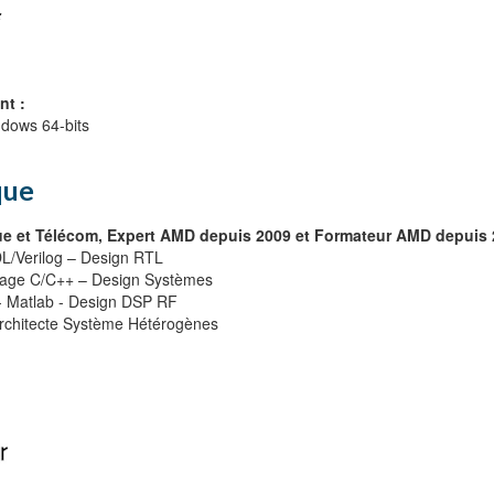
:
nt :
ndows 64-bits
que
que et Télécom, Expert AMD depuis 2009 et Formateur AMD depuis 
/Verilog – Design RTL
age C/C++ – Design Systèmes
 Matlab - Design DSP RF
Architecte Système Hétérogènes