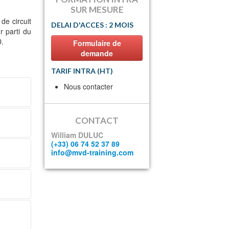
SUR MESURE
de circuit
DELAI D'ACCES : 2 MOIS
r parti du
D.
Formulaire de
demande
TARIF INTRA (HT)
Nous contacter
CONTACT
William DULUC
(+33) 06 74 52 37 89
info@mvd-training.com