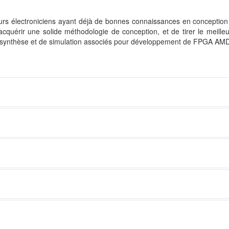
urs électroniciens ayant déjà de bonnes connaissances en conception 
cquérir une solide méthodologie de conception, et de tirer le meilleu
e synthèse et de simulation associés pour développement de FPGA AM
isation
PLLs
ielles
n étendue par l'utilisation de packages standardisés
h select, for generate
 fonctionnels
n
volutif et/ou réutilisable
ilisation