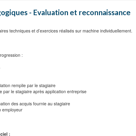
ue des modules réutilisables
se logique
ogiques - Evaluation et reconnaissance
imulation
estinés à rendre la simulation plus réaliste
e simulation existants
ires techniques et d’exercices réalisés sur machine individuellement.
ion
u point
rogression :
s
iation remplie par le stagiaire
e par le stagiaire après application entreprise
ation des acquis fournie au stagiaire
son employeur
ciel :