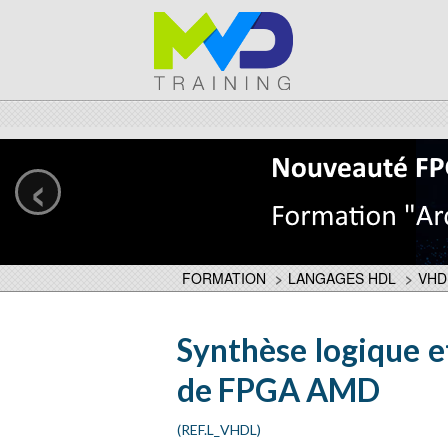
‹
FORMATION
>
LANGAGES HDL
>
VHD
Synthèse logique 
de FPGA AMD
(REF.L_VHDL)