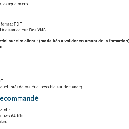
m, casque micro
n format PDF
el à distance par RealVNC
iel sur site client : (modalités à valider en amont de la formation
nt :
DF
iduel (prêt de matériel possible sur demande)
 Recommandé
ciel :
ndows 64-bits
icro