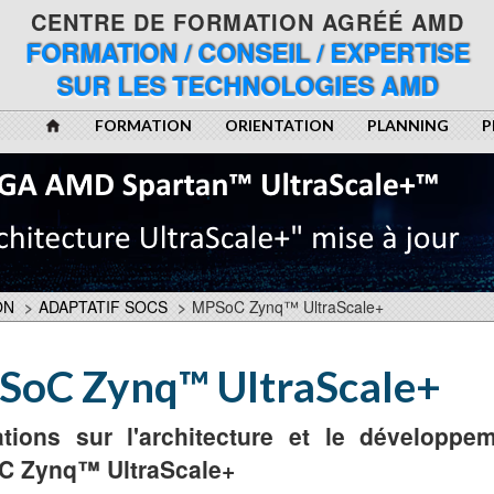
CENTRE DE FORMATION AGRÉÉ AMD
FORMATION / CONSEIL / EXPERTISE
SUR LES TECHNOLOGIES AMD
FORMATION
ORIENTATION
PLANNING
P
ON
>
ADAPTATIF SOCS
>
MPSoC Zynq™ UltraScale+
oC Zynq™ UltraScale+
tions sur l'architecture et le développem
 Zynq™ UltraScale+