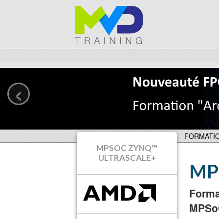
‹
FORMATI
MPSOC ZYNQ™
ULTRASCALE+
MPS
Forma
MPSoC